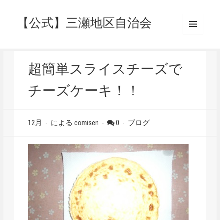
【公式】三瀬地区自治会
メニュ
ーとウ
ィジェ
ット
超簡単スライスチーズで
チーズケーキ！！
12月
-
による
comisen
-
0
-
ブログ