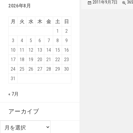
投
フ
2011年9月7日
365
2026年8月
稿
ル
日:
サ
イ
月
火
水
木
金
土
日
ズ
1
2
3
4
5
6
7
8
9
10
11
12
13
14
15
16
17
18
19
20
21
22
23
24
25
26
27
28
29
30
31
« 7月
アーカイブ
ア
ー