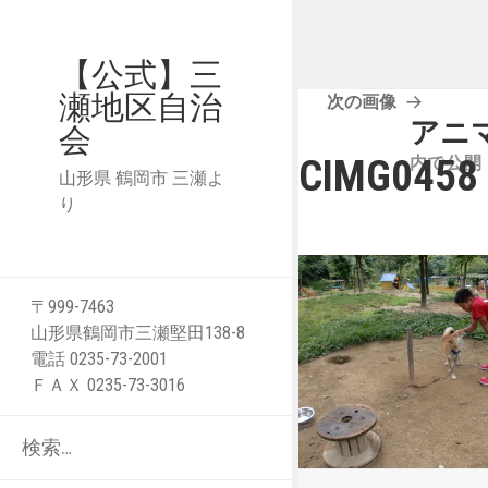
【公式】三
瀬地区自治
次の画像
投
アニ
会
稿
CIMG0458 
内で公開
ナ
山形県 鶴岡市 三瀬よ
り
ビ
ゲ
ー
シ
〒999-7463
山形県鶴岡市三瀬堅田138-8
ョ
電話 0235-73-2001
ン
ＦＡＸ 0235-73-3016
検
索: