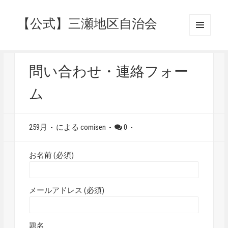
【公式】三瀬地区自治会
メニュ
ーとウ
ィジェ
ット
問い合わせ・連絡フォー
ム
259月
-
による
comisen
-
0
-
お名前 (必須)
メールアドレス (必須)
題名